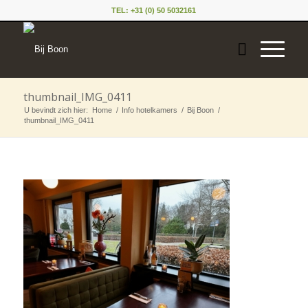
TEL: +31 (0) 50 5032161
thumbnail_IMG_0411
U bevindt zich hier:
Home
/
Info hotelkamers
/
Bij Boon
/
thumbnail_IMG_0411