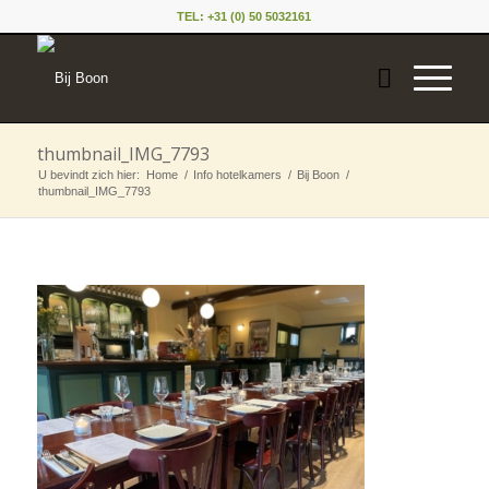
TEL: +31 (0) 50 5032161
thumbnail_IMG_7793
U bevindt zich hier:
Home
/
Info hotelkamers
/
Bij Boon
/
thumbnail_IMG_7793